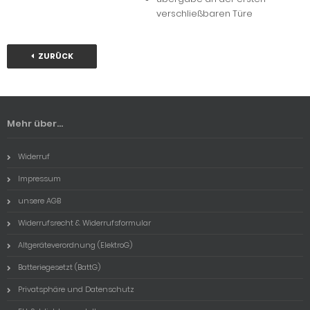
verschließbaren Türe
ZURÜCK
Mehr über...
Widerruf
Impressum
unsere AGB
Widerrufsrecht & Widerrufsformular
Altgeräteverordnung (ElektroG)
Batteriegesetzt (BattG)
Privatsphäre und Datenschutz