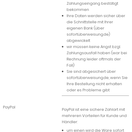
Zahlungseingang bestätigt
bekommen
Ihre Daten werden sicher über
die Schnittstelle mit Ihrer
eigenen Bank (über
sofortüberweisung.de)
abgewickelt
wir müssen keine Angst bzgl.
Zahlungsausfall haben (war bei
Rechnung leider oftmals der
Fall)
Sie sind abgesichert über
sofortüberweisung.de, wenn Sie
Ihre Bestellung nicht erhalten
oder es Probleme gibt
PayPal
PayPal ist eine sichere Zahlart mit
mehreren Vorteilen für Kunde und
Händler:
um einen wird die Ware sofort