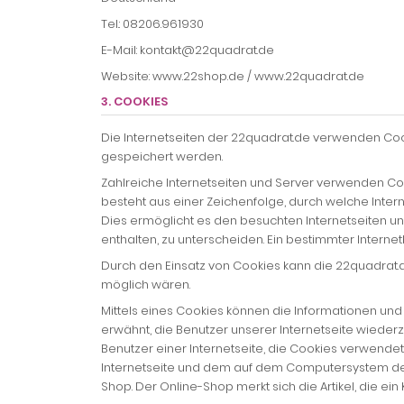
Tel.: 08206.961930
E-Mail: kontakt@22quadrat.de
Website: www.22shop.de / www.22quadrat.de
3. COOKIES
Die Internetseiten der 22quadrat.de verwenden Co
gespeichert werden.
Zahlreiche Internetseiten und Server verwenden Coo
besteht aus einer Zeichenfolge, durch welche Inte
Dies ermöglicht es den besuchten Internetseiten u
enthalten, zu unterscheiden. Ein bestimmter Interne
Durch den Einsatz von Cookies kann die 22quadrat.de
möglich wären.
Mittels eines Cookies können die Informationen und
erwähnt, die Benutzer unserer Internetseite wieder
Benutzer einer Internetseite, die Cookies verwende
Internetseite und dem auf dem Computersystem des
Shop. Der Online-Shop merkt sich die Artikel, die ein