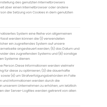
instellung des genutzten Internetbrowsers
eit über einen Internetbrowser oder andere
erson die Setzung von Cookies in dem genutzten
omatisiertes System eine Reihe von allgemeinen
Erfasst werden können die (1) verwendeten
elcher ein zugreifendes System auf unsere
Internetseite angesteuert werden, (5) das Datum und
-Provider des zugreifenden Systems und (8) sonstige
hen Systeme dienen.
ene Person. Diese Informationen werden vielmehr
ung für diese zu optimieren, (3) die dauerhafte
n sowie (4) um Strafverfolgungsbehörden im Falle
en und Informationen werden durch die
t in unserem Unternehmen zu erhöhen, um letztlich
n der Server-Logfiles werden getrennt von allen