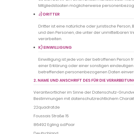
Mitgliedstaaten möglicherweise personenbezogen
J) DRITTER
Dritter ist eine natürliche oder juristische Pers
und den Personen, die unter der unmittelbaren 
verarbeiten.
K) EINWILLIGUNG
Einwilligung ist jede von der betroffenen Person
einer Erklärung oder einer sonstigen eindeutigen
betreffenden personenbezogenen Daten einverst
2. NAME UND ANSCHRIFT DES FÜR DIE VERARBEIT
Verantwortlicher im Sinne der Datenschutz-Grundv
Bestimmungen mit datenschutzrechtlichem Charakter
22quadrat.de
Foussais Straße 15
86492 Egling a.d.Paar
Deutschland