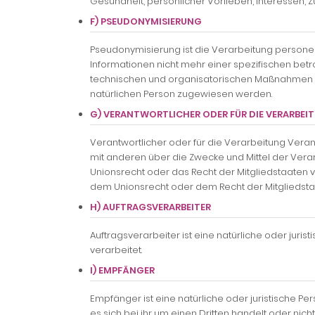
Gesundheit, persönlicher Vorlieben, Interessen, Z
F) PSEUDONYMISIERUNG
Pseudonymisierung ist die Verarbeitung person
Informationen nicht mehr einer spezifischen be
technischen und organisatorischen Maßnahmen unt
natürlichen Person zugewiesen werden.
G) VERANTWORTLICHER ODER FÜR DIE VERARBE
Verantwortlicher oder für die Verarbeitung Verant
mit anderen über die Zwecke und Mittel der Ver
Unionsrecht oder das Recht der Mitgliedstaaten
dem Unionsrecht oder dem Recht der Mitgliedst
H) AUFTRAGSVERARBEITER
Auftragsverarbeiter ist eine natürliche oder jur
verarbeitet.
I) EMPFÄNGER
Empfänger ist eine natürliche oder juristische 
es sich bei ihr um einen Dritten handelt oder n