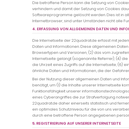
Die betroffene Person kann die Setzung von Cookies
verhindern und damit der Setzung von Cookies daue
Softwareprogramme gelöscht werden. Dies ist in al
Internetbrowser, sind unter Umständen nicht alle Fun
4. ERFASSUNG VON ALLGEMEINEN DATEN UND INF
Die Internetseite der 22quadrat.de erfasst mit jede
Daten und Informationen. Diese allgemeinen Daten 
Browsertypen und Versionen, (2) das vom zugreifen
Internetseite gelangt (sogenannte Referrer), (4) d
die Uhrzeit eines Zugriffs auf die Internetseite, (6)
ähnliche Daten und Informationen, die der Gefahre
Bei der Nutzung dieser allgemeinen Daten und Infor
benötigt, um (1) die Inhalte unserer Internetseite ko
Funktionsfähigkeit unserer informationstechnologis
eines Cyberangriffes die zur Strafverfolgung notw
22quadrat.de daher einerseits statistisch und fern
ein optimales Schutzniveau für die von uns verarb
durch eine betroffene Person angegebenen perso
5. REGISTRIERUNG AUF UNSERER INTERNETSEITE