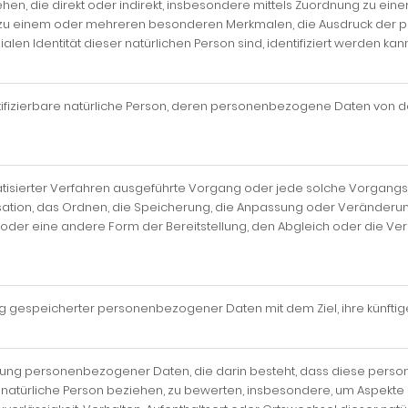
sehen, die direkt oder indirekt, insbesondere mittels Zuordnung zu 
 zu einem oder mehreren besonderen Merkmalen, die Ausdruck der ph
ialen Identität dieser natürlichen Person sind, identifiziert werden kann
dentifizierbare natürliche Person, deren personenbezogene Daten von 
tomatisierter Verfahren ausgeführte Vorgang oder jede solche Vor
sation, das Ordnen, die Speicherung, die Anpassung oder Veränderu
 oder eine andere Form der Bereitstellung, den Abgleich oder die Ve
ng gespeicherter personenbezogener Daten mit dem Ziel, ihre künfti
arbeitung personenbezogener Daten, die darin besteht, dass diese p
 natürliche Person beziehen, zu bewerten, insbesondere, um Aspekte be