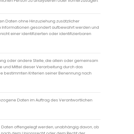
türlichen Person zu analysieren oder vorherzusagen.
en Daten ohne Hinzuziehung zusätzlicher
hen Informationen gesondert aufbewahrt werden und
t einer identifizierten oder identifizierbaren
htung oder andere Stelle, die allein oder gemeinsam
 und Mittel dieser Verarbeitung durch das
ie bestimmten Kriterien seiner Benennung nach
enbezogene Daten im Auftrag des Verantwortlichen
ene Daten offengelegt werden, unabhängig davon, ob
gs nach dem Unionsrecht oder dem Recht der