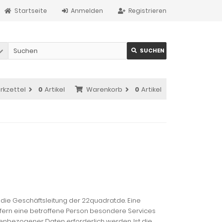
Startseite
Anmelden
Registrieren
SUCHEN
rkzettel
0
Artikel
Warenkorb
0
Artikel
die Geschäftsleitung der 22quadrat.de. Eine
fern eine betroffene Person besondere Services
nbezogener Daten erforderlich werden. Ist die