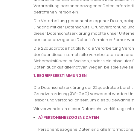
Verarbeitung personenbezogener Daten erforderlich 
betroffenen Person ein.
Die Verarbeitung personenbezogener Daten, beispie
Einklang mit der Datenschutz-Grundverordnung und
dieser Datenschutzerklärung möchte unser Unterneh
personenbezogenen Daten informieren. Ferner werd
Die 22quadrat.de hat als für die Verarbeitung Ver
der über diese Internetseite verarbeiteten perso
Sicherheitslücken aufweisen, sodass ein absoluter 
Daten auch auf alternativen Wegen, beispielsweise t
1. BEGRIFFSBESTIMMUNGEN
Die Datenschutzerklärung der 22quadrat.de beruht a
Grundverordnung (DS-GVO) verwendet wurden. Unsere
lesbar und verständlich sein. Um dies zu gewährleis
Wir verwenden in dieser Datenschutzerklärung unte
A) PERSONENBEZOGENE DATEN
Personenbezogene Daten sind alle Informationen, d