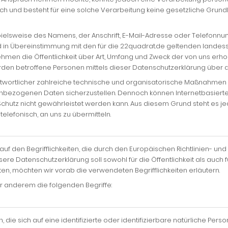
und besteht für eine solche Verarbeitung keine gesetzliche Grundlag
lsweise des Namens, der Anschrift, E-Mail-Adresse oder Telefonnumm
 in Übereinstimmung mit den für die 22quadrat.de geltenden landes
men die Öffentlichkeit über Art, Umfang und Zweck der von uns erh
en betroffene Personen mittels dieser Datenschutzerklärung über di
antwortlicher zahlreiche technische und organisatorische Maßnahmen
nenbezogenen Daten sicherzustellen. Dennoch können Internetbasier
Schutz nicht gewährleistet werden kann. Aus diesem Grund steht es 
elefonisch, an uns zu übermitteln.
uf den Begrifflichkeiten, die durch den Europäischen Richtlinien- 
 Datenschutzerklärung soll sowohl für die Öffentlichkeit als auch 
ten, möchten wir vorab die verwendeten Begrifflichkeiten erläutern.
r anderem die folgenden Begriffe:
ie sich auf eine identifizierte oder identifizierbare natürliche Pers