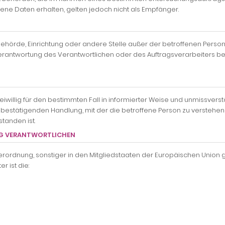
e Daten erhalten, gelten jedoch nicht als Empfänger.
on, Behörde, Einrichtung oder andere Stelle außer der betroffenen Per
Verantwortung des Verantwortlichen oder des Auftragsverarbeiters b
 freiwillig für den bestimmten Fall in informierter Weise und unmiss
 bestätigenden Handlung, mit der die betroffene Person zu verstehen g
anden ist.
UNG VERANTWORTLICHEN
erordnung, sonstiger in den Mitgliedstaaten der Europäischen Unio
 ist die: