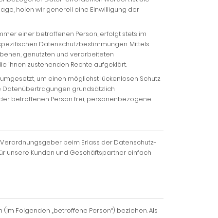
e, holen wir generell eine Einwilligung der
er einer betroffenen Person, erfolgt stets im
spezifischen Datenschutzbestimmungen. Mittels
obenen, genutzten und verarbeiteten
e ihnen zustehenden Rechte aufgeklärt.
 umgesetzt, um einen möglichst lückenlosen Schutz
te Datenübertragungen grundsätzlich
jeder betroffenen Person frei, personenbezogene
und Verordnungsgeber beim Erlass der Datenschutz-
für unsere Kunden und Geschäftspartner einfach
on (im Folgenden „betroffene Person“) beziehen. Als