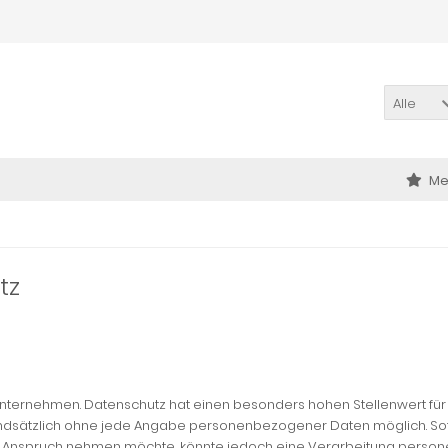
Alle
Me
tz
Unternehmen. Datenschutz hat einen besonders hohen Stellenwert für 
grundsätzlich ohne jede Angabe personenbezogener Daten möglich. So
n Anspruch nehmen möchte, könnte jedoch eine Verarbeitung persone