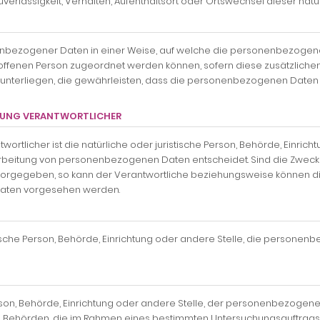
uverlässigkeit, Verhalten, Aufenthaltsort oder Ortswechsel dieser na
enbezogener Daten in einer Weise, auf welche die personenbezogen
troffenen Person zugeordnet werden können, sofern diese zusätzlic
erliegen, die gewährleisten, dass die personenbezogenen Daten nich
ITUNG VERANTWORTLICHER
wortlicher ist die natürliche oder juristische Person, Behörde, Einric
arbeitung von personenbezogenen Daten entscheidet. Sind die Zwecke
 vorgegeben, so kann der Verantwortliche beziehungsweise können d
aaten vorgesehen werden.
istische Person, Behörde, Einrichtung oder andere Stelle, die person
Person, Behörde, Einrichtung oder andere Stelle, der personenbezog
icht. Behörden, die im Rahmen eines bestimmten Untersuchungsauftra