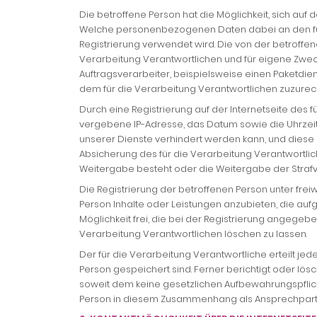
Die betroffene Person hat die Möglichkeit, sich au
Welche personenbezogenen Daten dabei an den für d
Registrierung verwendet wird. Die von der betrof
Verarbeitung Verantwortlichen und für eigene Zwec
Auftragsverarbeiter, beispielsweise einen Paketdie
dem für die Verarbeitung Verantwortlichen zuzurechn
Durch eine Registrierung auf der Internetseite des 
vergebene IP-Adresse, das Datum sowie die Uhrzeit 
unserer Dienste verhindert werden kann, und diese 
Absicherung des für die Verarbeitung Verantwortliche
Weitergabe besteht oder die Weitergabe der Strafv
Die Registrierung der betroffenen Person unter fr
Person Inhalte oder Leistungen anzubieten, die auf
Möglichkeit frei, die bei der Registrierung ange
Verarbeitung Verantwortlichen löschen zu lassen.
Der für die Verarbeitung Verantwortliche erteilt j
Person gespeichert sind. Ferner berichtigt oder l
soweit dem keine gesetzlichen Aufbewahrungspflich
Person in diesem Zusammenhang als Ansprechpartn