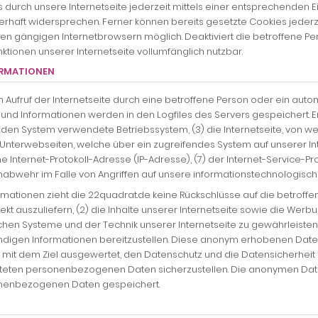
 durch unsere Internetseite jederzeit mittels einer entsprechenden E
rhaft widersprechen. Ferner können bereits gesetzte Cookies jederz
len gängigen Internetbrowsern möglich. Deaktiviert die betroffene P
ktionen unserer Internetseite vollumfänglich nutzbar.
ORMATIONEN
m Aufruf der Internetseite durch eine betroffene Person oder ein aut
und Informationen werden in den Logfiles des Servers gespeichert. 
den System verwendete Betriebssystem, (3) die Internetseite, von w
ie Unterwebseiten, welche über ein zugreifendes System auf unserer 
 eine Internet-Protokoll-Adresse (IP-Adresse), (7) der Internet-Service
nabwehr im Falle von Angriffen auf unsere informationstechnologisc
mationen zieht die 22quadrat.de keine Rückschlüsse auf die betroff
rrekt auszuliefern, (2) die Inhalte unserer Internetseite sowie die Werb
chen Systeme und der Technik unserer Internetseite zu gewährleiste
endigen Informationen bereitzustellen. Diese anonym erhobenen Dat
er mit dem Ziel ausgewertet, den Datenschutz und die Datensicherhei
eiteten personenbezogenen Daten sicherzustellen. Die anonymen Date
nenbezogenen Daten gespeichert.