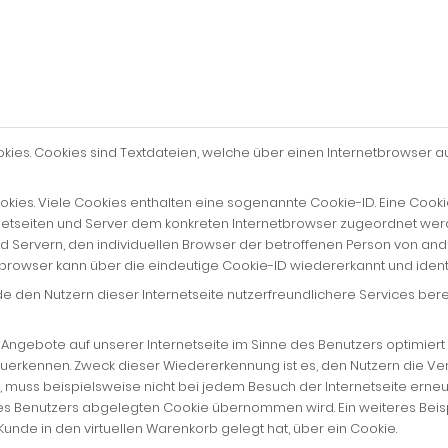
okies. Cookies sind Textdateien, welche über einen Internetbrowse
kies. Viele Cookies enthalten eine sogenannte Cookie-ID. Eine Cookie
rnetseiten und Server dem konkreten Internetbrowser zugeordnet we
nd Servern, den individuellen Browser der betroffenen Person von an
tbrowser kann über die eindeutige Cookie-ID wiedererkannt und identi
 den Nutzern dieser Internetseite nutzerfreundlichere Services berei
 Angebote auf unserer Internetseite im Sinne des Benutzers optimiert
zuerkennen. Zweck dieser Wiedererkennung ist es, den Nutzern die Ver
t, muss beispielsweise nicht bei jedem Besuch der Internetseite erne
 Benutzers abgelegten Cookie übernommen wird. Ein weiteres Beispi
 Kunde in den virtuellen Warenkorb gelegt hat, über ein Cookie.