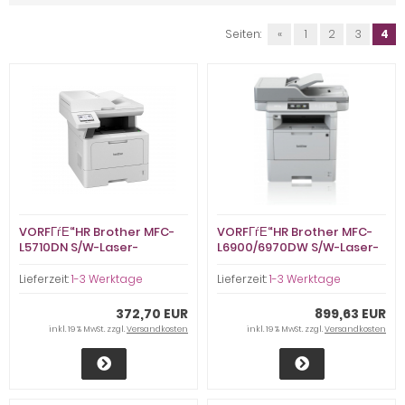
Seiten:
«
1
2
3
4
VORFГѓЕ“HR Brother MFC-
VORFГѓЕ“HR Brother MFC-
L5710DN S/W-Laser-
L6900/6970DW S/W-Laser-
MultifunktionsgerГ¤t -
MultifunktionsgerГ¤t,
VorfГјhrgerГ¤t (wie neu)
VorfГјhrgerГ¤t (wie neu)
Lieferzeit:
1-3 Werktage
Lieferzeit:
1-3 Werktage
372,70 EUR
899,63 EUR
inkl. 19 % MwSt. zzgl.
Versandkosten
inkl. 19 % MwSt. zzgl.
Versandkosten