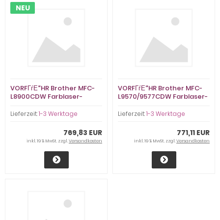
NEU
VORFГѓЕ“HR Brother MFC-
VORFГѓЕ“HR Brother MFC-
L8900CDW Farblaser-
L9570/9577CDW Farblaser-
MultifunktionsgerГ¤t,
MultifunktionsgerГ¤t,
VorfГјhrgerГ¤t <30S.
VorfГјhrgerГ¤t (wie neu)
Lieferzeit:
1-3 Werktage
Lieferzeit:
1-3 Werktage
769,83 EUR
771,11 EUR
inkl. 19 % MwSt. zzgl.
Versandkosten
inkl. 19 % MwSt. zzgl.
Versandkosten