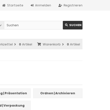
Startseite
Anmelden
Registrieren
SUCHEN
rkzettel
0
Artikel
Warenkorb
0
Artikel
g | Präsentation
Ordnen | Archivieren
d | Verpackung