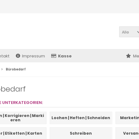
Alle
ntakt
Impressum
Kasse
Me
Bürobedarf
obedarf
E UNTERKATEGORIEN:
 | Korrigieren | Marki
Lochen | Heften | Schneiden
Marketin
eren
r | Etiketten | Karten
Schreiben
Versan