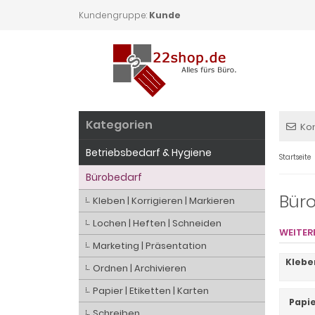
Kundengruppe:
Kunde
Kategorien
Ko
Betriebsbedarf & Hygiene
Startseite
Bürobedarf
Bür
Kleben | Korrigieren | Markieren
Lochen | Heften | Schneiden
WEITER
Marketing | Präsentation
Kleben
Ordnen | Archivieren
Papier | Etiketten | Karten
Papie
Schreiben