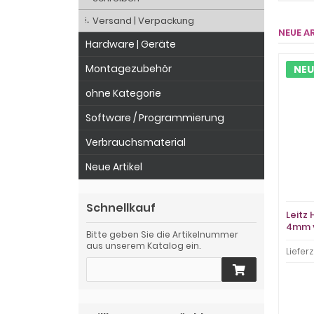
Versand | Verpackung
NEUE A
Hardware | Geräte
Montagezubehör
NEU
ohne Kategorie
Software / Programmierung
Verbrauchsmaterial
Neue Artikel
Schnellkauf
Leitz
4mm v
Bitte geben Sie die Artikelnummer
aus unserem Katalog ein.
Lieferz