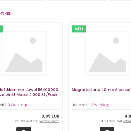
RTIKEL
NEU
 Heftklammer Juwel 56400000
Magnete rund 40mm Alco sc
erzinkt Metall 2.000 St./Pack.
eit:
1-3 Werktage
Lieferzeit:
1-3 Werktage
3,65 EUR
4,
inkl. 19 % MwSt. zzgl.
Versandkosten
inkl. 19 % MwSt. zzgl.
Versa