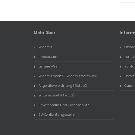
Mehr über...
Inform
Widerruf
Sitem
Impressum
Kontak
unsere AGB
Zahlu
Widerrufsrecht & Widerrufsformular
Lieferz
Altgeräteverordnung (ElektroG)
Garan
Batteriegesetzt (BattG)
Privatsphäre und Datenschutz
EU-Schlichtungsstelle