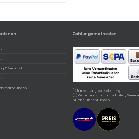
ationen
Zahlungsmethoden
ap
t
ng & Versand
eit
tiebedingungen
(1) Barzahlung bei Abholung
(2) Rechnungskauf für Schulen, Vereine
ntliche Einrichtungen