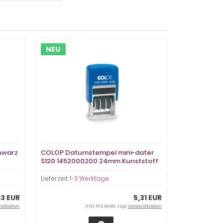
NEU
hwarz
COLOP Datumstempel mini-dater
S120 1452000200 24mm Kunststoff
blau
Lieferzeit:
1-3 Werktage
63 EUR
5,31 EUR
ndkosten
inkl. 19 % MwSt. zzgl.
Versandkosten