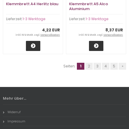
Klemmbrett A4 Herlitz blau
Klemmbrett A5 Alco
Aluminium
Lieferzeit:
1-3 Werktage
Lieferzeit:
1-3 Werktage
4,22 EUR
8,37 EUR
inkl. 19 % MwSt. zzgl.
Versandkosten
inkl. 19 % MwSt. zzgl.
Versandkosten
Seiten:
1
2
3
4
5
»
Mehr über...
Widerruf
Impressum