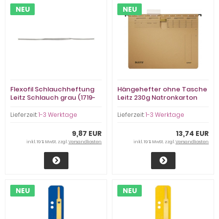
NEU
NEU
Flexofil Schlauchheftung
Hängehefter ohne Tasche
Leitz Schlauch grau (1719-
Leitz 230g Natronkarton
00-85) 220mm Kunststoff
(1914-30-00)
Lieferzeit:
1-3 Werktage
Lieferzeit:
1-3 Werktage
9,87 EUR
13,74 EUR
inkl. 19 % MwSt. zzgl.
Versandkosten
inkl. 19 % MwSt. zzgl.
Versandkosten
NEU
NEU