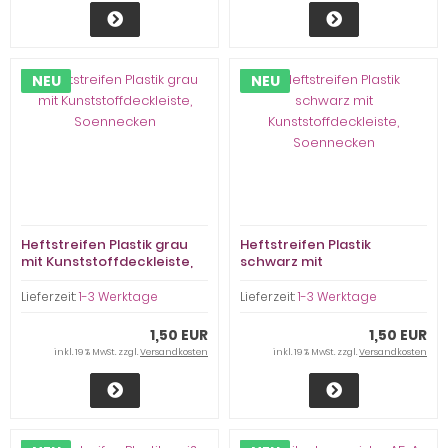
NEU
NEU
Heftstreifen Plastik grau
Heftstreifen Plastik
mit Kunststoffdeckleiste,
schwarz mit
Soennecken
Kunststoffdeckleiste,
Soennecken
Lieferzeit:
1-3 Werktage
Lieferzeit:
1-3 Werktage
1,50 EUR
1,50 EUR
inkl. 19 % MwSt. zzgl.
Versandkosten
inkl. 19 % MwSt. zzgl.
Versandkosten