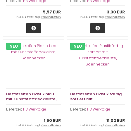
Lieferzeit:
1-3 Werktage
Lieferzeit:
1-3 Werktage
5,57 EUR
3,30 EUR
inkl. 19 % MwSt. zzgl.
Versandkosten
inkl. 19 % MwSt. zzgl.
Versandkosten
NEU
NEU
Heftstreifen Plastik blau
Heftstreifen Plastik farbig
mit Kunststoffdeckleiste,
sortiert mit
Soennecken
Kunststoffdeckleiste,
Soennecken
Lieferzeit:
1-3 Werktage
Lieferzeit:
1-3 Werktage
1,50 EUR
11,02 EUR
inkl. 19 % MwSt. zzgl.
Versandkosten
inkl. 19 % MwSt. zzgl.
Versandkosten