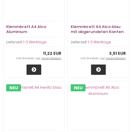
Klemmbrett A4 Alco
Klemmbrett A4 Alco blau
Aluminium
mit abgerundeten Kanten
Lieferzeit:
1-3 Werktage
Lieferzeit:
1-3 Werktage
11,22 EUR
3,51 EUR
inkl. 19 % MwSt. zzgl.
Versandkosten
inkl. 19 % MwSt. zzgl.
Versandkosten
NEU
NEU