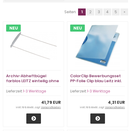
Seiten:
1
2
3
4
5
»
NEU
NEU
Archiv-Abheftbügel
ColorClip Bewerbungsset
farblos LEITZ einteilig ohne
PP-Folie Clip blau Leitz inkl.
Deckschiene Füllhöhe
weißem C4-Briefumschlag
70mm
Lieferzeit:
1-3 Werktage
Lieferzeit:
1-3 Werktage
41,79 EUR
4,31 EUR
inkl. 19 % MwSt. zzgl.
Versandkosten
inkl. 19 % MwSt. zzgl.
Versandkosten