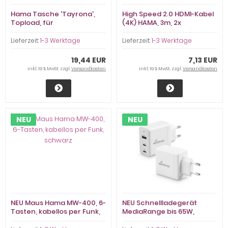
Hama Tasche 'Tayrona',
High Speed 2.0 HDMI-Kabel
Topload, für
(4K) HAMA, 3m, 2x
Tablets/Notebooks bis
vergoldete Typ A-Stecker
15,6'=40cm
Lieferzeit:
1-3 Werktage
Lieferzeit:
1-3 Werktage
19,44 EUR
7,13 EUR
inkl. 19 % MwSt. zzgl.
Versandkosten
inkl. 19 % MwSt. zzgl.
Versandkosten
NEU
NEU
NEU Maus Hama MW-400, 6-
NEU Schnellladegerät
Tasten, kabellos per Funk,
MediaRange bis 65W,
schwarz
besonders sicher da GS