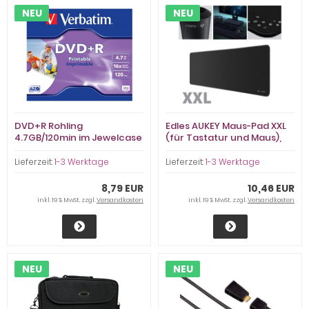
NEU
NEU
DVD+R Rohling
Edles AUKEY Maus-Pad XXL
4.7GB/120min im Jewelcase
(für Tastatur und Maus),
Verbatim 16x bedruckbar,
schwarz, wasserdicht
DataLife Plus
Lieferzeit:
1-3 Werktage
Lieferzeit:
1-3 Werktage
8,79 EUR
10,46 EUR
inkl. 19 % MwSt. zzgl.
Versandkosten
inkl. 19 % MwSt. zzgl.
Versandkosten
NEU
NEU