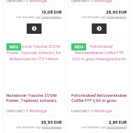
geprüft, USB & USB-C
Lieferzeit:
1-3 Werktage
Lieferzeit:
1-3 Werktage
13,08 EUR
25,93 EUR
inkl. 19 % MwSt. zzgl.
Versandkosten
inkl. 19 % MwSt. zzgl.
Versandkosten
NEU
NEU
Notebook-Tasche ZOOM
Patchkabel/ Netzwerkkabel
Power, Topload, schwarz,
Cat5e FTP 3,00 m grau
für Notebooks bis
foliengeschirmt
17,3'=44cm
Lieferzeit:
1-3 Werktage
Lieferzeit:
1-3 Werktage
25,93 EUR
2,65 EUR
inkl. 19 % MwSt. zzgl.
Versandkosten
inkl. 19 % MwSt. zzgl.
Versandkosten