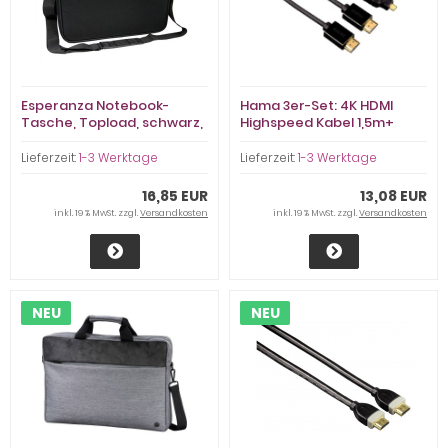
Esperanza Notebook-
Hama 3er-Set: 4K HDMI
Tasche, Topload, schwarz,
Highspeed Kabel 1,5m+
für Notebooks bis
Mini- + Micro-Adapter
17,3'=44cm
(Goldkontakte)
Lieferzeit:
1-3 Werktage
Lieferzeit:
1-3 Werktage
16,85 EUR
13,08 EUR
inkl. 19 % MwSt. zzgl.
Versandkosten
inkl. 19 % MwSt. zzgl.
Versandkosten
NEU
NEU