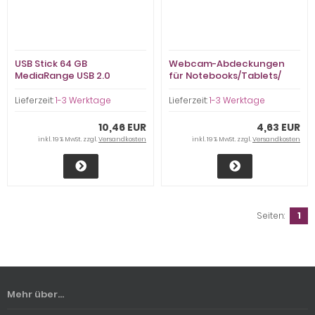
USB Stick 64 GB
Webcam-Abdeckungen
MediaRange USB 2.0
für Notebooks/Tablets/
Smartphones:
Privatsphäre schützen
Lieferzeit:
1-3 Werktage
Lieferzeit:
1-3 Werktage
10,46 EUR
4,63 EUR
inkl. 19 % MwSt. zzgl.
Versandkosten
inkl. 19 % MwSt. zzgl.
Versandkosten
Seiten:
1
Mehr über...