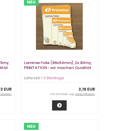
NEU
25my,
Laminierfolie (86x54mm), 2x 80my,
ität
PRINTATION - wir machen Qualität
preiswert
Lieferzeit:
1-3 Werktage
83 EUR
3,19 EUR
ndkosten
inkl. 19 % MwSt. zzgl.
Versandkosten
NEU