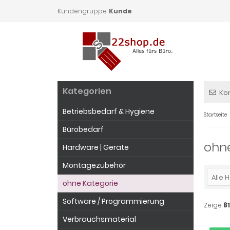
Kundengruppe:
Kunde
Kategorien
Ko
Betriebsbedarf & Hygiene
Startseite
Bürobedarf
ohn
Hardware | Geräte
Montagezubehör
Alle H
ohne Kategorie
Software / Programmierung
Zeige
81
Verbrauchsmaterial