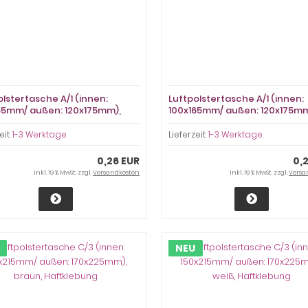
olstertasche A/1 (innen:
Luftpolstertasche A/1 (innen:
65mm/ außen: 120x175mm),
100x165mm/ außen: 120x175mm
, Haftklebung
weiß, Haftklebung
eit:
1-3 Werktage
Lieferzeit:
1-3 Werktage
0,26 EUR
0,
inkl. 19 % MwSt. zzgl.
Versandkosten
inkl. 19 % MwSt. zzgl.
Versa
NEU