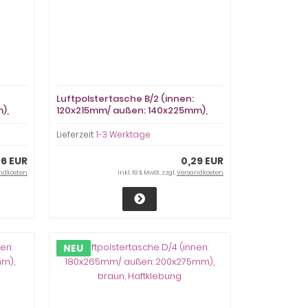
Luftpolstertasche B/2 (innen:
),
120x215mm/ außen: 140x225mm),
weiß, Haftklebung
Lieferzeit:
1-3 Werktage
26 EUR
0,29 EUR
ndkosten
inkl. 19 % MwSt. zzgl.
Versandkosten
NEU