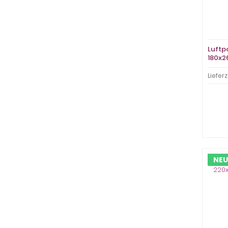
Luftp
180x2
weiß,
Lieferz
NEU