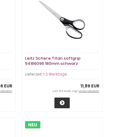
Leitz Schere Titan softgrip
54166095 180mm schwarz
Lieferzeit:
1-3 Werktage
46 EUR
11,89 EUR
ndkosten
inkl. 19 % MwSt. zzgl.
Versandkosten
NEU