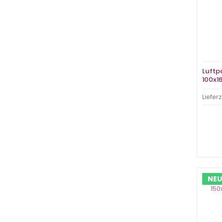
Luftp
100x1
braun
Lieferz
NEU