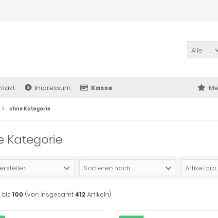
Alle
ntakt
Impressum
Kasse
Me
ohne Kategorie
e Kategorie
ersteller
Sortieren nach ...
Artikel pro
bis
100
(von insgesamt
412
Artikeln)