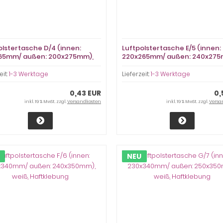
olstertasche D/4 (innen:
Luftpolstertasche E/5 (innen:
65mm/ außen: 200x275mm),
220x265mm/ außen: 240x275
 Haftklebung
weiß, Haftklebung
eit:
1-3 Werktage
Lieferzeit:
1-3 Werktage
0,43 EUR
0,
inkl. 19 % MwSt. zzgl.
Versandkosten
inkl. 19 % MwSt. zzgl.
Versa
NEU