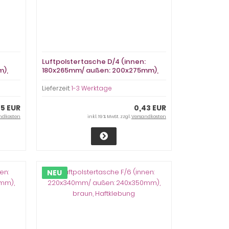
Luftpolstertasche D/4 (innen:
m),
180x265mm/ außen: 200x275mm),
braun, Haftklebung
Lieferzeit:
1-3 Werktage
35 EUR
0,43 EUR
ndkosten
inkl. 19 % MwSt. zzgl.
Versandkosten
NEU