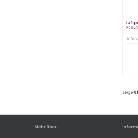
Luftp
220x
weiß,
Lieferz
Zeige
81
Mehr über...
Inform