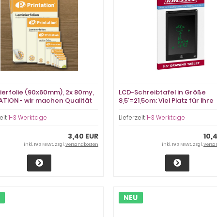
ierfolie (90x60mm), 2x 80my,
LCD-Schreibtafel in Größe
ATION - wir machen Qualität
8,5'=21,5cm: Viel Platz für Ihre
wert
Notizen, etc.
eit:
1-3 Werktage
Lieferzeit:
1-3 Werktage
3,40 EUR
10,
inkl. 19 % MwSt. zzgl.
Versandkosten
inkl. 19 % MwSt. zzgl.
Versa
NEU