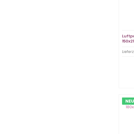
Luftp
150x2
braun
Lieferz
NEU