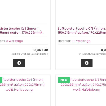
olstertasche C/3 (innen:
Luftpolstertasche C/3 (innen:
15mm/ außen: 170x225mm),
150x215mm/ außen: 170x225m
, Haftklebung
weiß, Haftklebung
eit:
1-3 Werktage
Lieferzeit:
1-3 Werktage
0,35 EUR
0,
inkl. 19 % MwSt. zzgl.
Versandkosten
inkl. 19 % MwSt. zzgl.
Versa
NEU