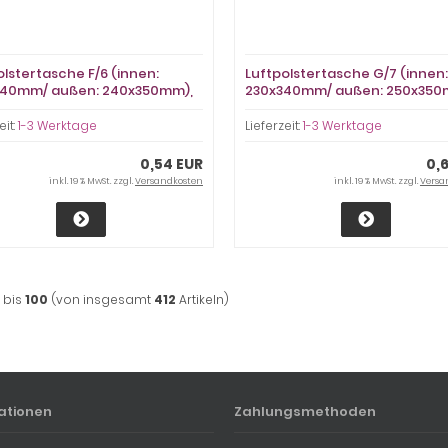
olstertasche F/6 (innen:
Luftpolstertasche G/7 (innen:
340mm/ außen: 240x350mm),
230x340mm/ außen: 250x350
 Haftklebung
weiß, Haftklebung
eit:
1-3 Werktage
Lieferzeit:
1-3 Werktage
0,54 EUR
0,
inkl. 19 % MwSt. zzgl.
Versandkosten
inkl. 19 % MwSt. zzgl.
Versa
bis
100
(von insgesamt
412
Artikeln)
ationen
Zahlungsmethoden