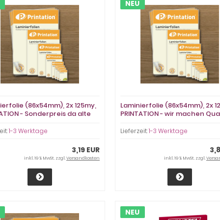
NEU
ierfolie (86x54mm), 2x 125my,
Laminierfolie (86x54mm), 2x 1
ATION - Sonderpreis da alte
PRINTATION - wir machen Qual
ung
preiswert
eit:
1-3 Werktage
Lieferzeit:
1-3 Werktage
3,19 EUR
3,
inkl. 19 % MwSt. zzgl.
Versandkosten
inkl. 19 % MwSt. zzgl.
Versa
NEU