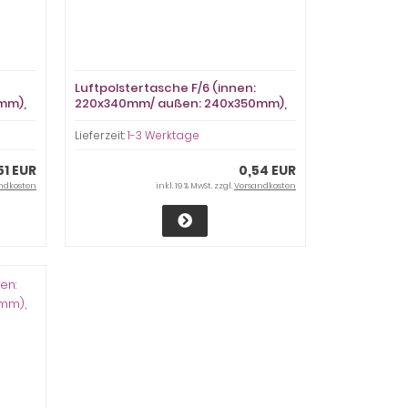
Luftpolstertasche F/6 (innen:
mm),
220x340mm/ außen: 240x350mm),
braun, Haftklebung
Lieferzeit:
1-3 Werktage
51 EUR
0,54 EUR
ndkosten
inkl. 19 % MwSt. zzgl.
Versandkosten