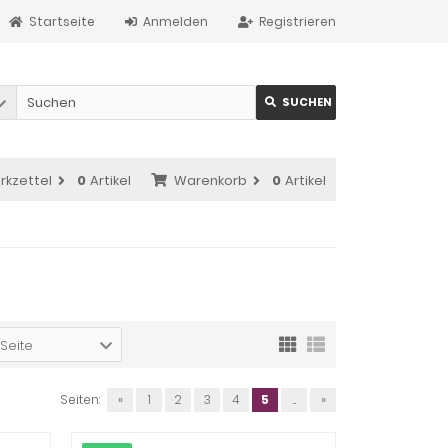
Startseite
Anmelden
Registrieren
SUCHEN
rkzettel
0
Artikel
Warenkorb
0
Artikel
 Seite
Seiten:
«
1
2
3
4
5
...
»