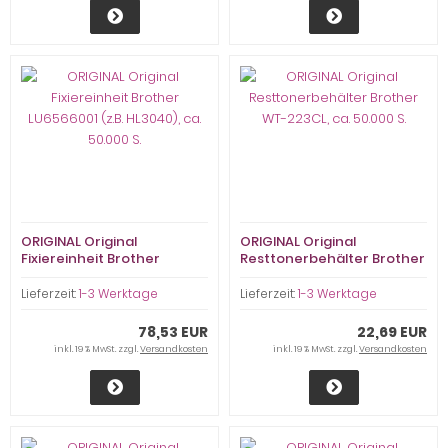
ORIGINAL Original
ORIGINAL Original
Fixiereinheit Brother
Resttonerbehälter Brother
LU6566001 (z.B. HL3040), ca.
WT-223CL, ca. 50.000 S.
50.000 S.
Lieferzeit:
1-3 Werktage
Lieferzeit:
1-3 Werktage
78,53 EUR
22,69 EUR
inkl. 19 % MwSt. zzgl.
Versandkosten
inkl. 19 % MwSt. zzgl.
Versandkosten