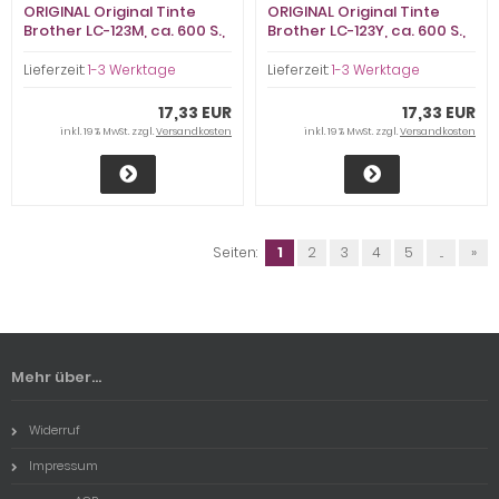
ORIGINAL Original Tinte
ORIGINAL Original Tinte
Brother LC-123M, ca. 600 S.,
Brother LC-123Y, ca. 600 S.,
magenta
gelb
Lieferzeit:
1-3 Werktage
Lieferzeit:
1-3 Werktage
17,33 EUR
17,33 EUR
inkl. 19 % MwSt. zzgl.
Versandkosten
inkl. 19 % MwSt. zzgl.
Versandkosten
Seiten:
1
2
3
4
5
...
»
Mehr über...
Widerruf
Impressum