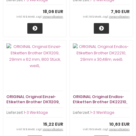
18,06 EUR
7,90 EUR
inkl. 19 % MwSt. zzgl.
Versandkosten
inkl. 19 % MwSt. zzgl.
Versandkosten
ORIGINAL Original Einzel-
ORIGINAL Original Endlos-
Etiketten Brother DK11209,
Etiketten Brother DK22210,
29mm x 62 mm, 800 Stück,
29mm x 30,48m, weiß
weiß,
Lieferzeit:
1-3 Werktage
Lieferzeit:
1-3 Werktage
15,22 EUR
10,63 EUR
inkl. 19 % MwSt. zzgl.
Versandkosten
inkl. 19 % MwSt. zzgl.
Versandkosten