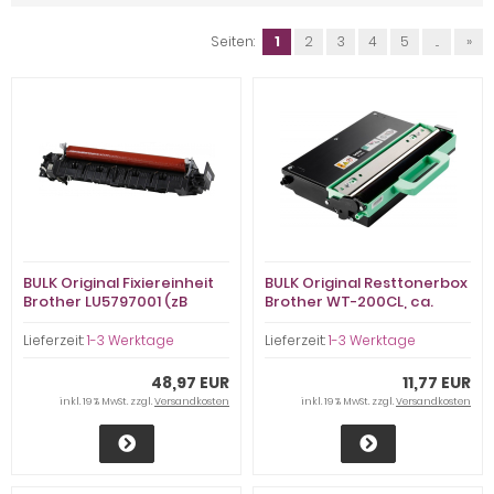
Seiten:
1
2
3
4
5
...
»
BULK Original Fixiereinheit
BULK Original Resttonerbox
Brother LU5797001 (zB
Brother WT-200CL, ca.
3040), ca. 47.500 S., fast
47.500 S., fast neu
neu
Lieferzeit:
1-3 Werktage
Lieferzeit:
1-3 Werktage
48,97 EUR
11,77 EUR
inkl. 19 % MwSt. zzgl.
Versandkosten
inkl. 19 % MwSt. zzgl.
Versandkosten