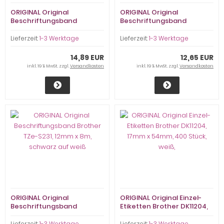
ORIGINAL Original
ORIGINAL Original
Beschriftungsband
Beschriftungsband
Brother TZe-231, 12mm x
Brother TZe-N221, 9mm x
8m, schwarz auf weiß
8m, schwarz auf weiß
Lieferzeit:
1-3 Werktage
Lieferzeit:
1-3 Werktage
14,89 EUR
12,65 EUR
inkl. 19 % MwSt. zzgl.
Versandkosten
inkl. 19 % MwSt. zzgl.
Versandkosten
ORIGINAL Original
ORIGINAL Original Einzel-
Beschriftungsband
Etiketten Brother DK11204,
Brother TZe-S231, 12mm x
17mm x 54mm, 400 Stück,
8m, schwarz auf weiß
weiß,
Lieferzeit:
1-3 Werktage
Lieferzeit:
1-3 Werktage