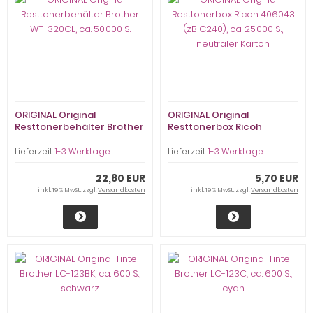
ORIGINAL Original
ORIGINAL Original
Resttonerbehälter Brother
Resttonerbox Ricoh
WT-320CL, ca. 50.000 S.
406043 (zB C240), ca.
25.000 S., neutraler Karton
Lieferzeit:
1-3 Werktage
Lieferzeit:
1-3 Werktage
22,80 EUR
5,70 EUR
inkl. 19 % MwSt. zzgl.
Versandkosten
inkl. 19 % MwSt. zzgl.
Versandkosten