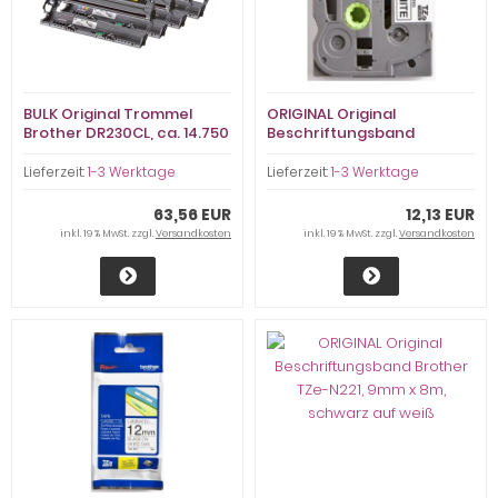
BULK Original Trommel
ORIGINAL Original
Brother DR230CL, ca. 14.750
Beschriftungsband
S., fast neu
Brother TZe-211, 6mm x 8m,
weiß auf schwarz
Lieferzeit:
1-3 Werktage
Lieferzeit:
1-3 Werktage
63,56 EUR
12,13 EUR
inkl. 19 % MwSt. zzgl.
Versandkosten
inkl. 19 % MwSt. zzgl.
Versandkosten