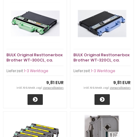
BULK Original Resttonerbox
BULK Original Resttonerbox
Brother WT-300CL, ca.
Brother WT-320CL, ca.
47.500 S., fast neu
47.500 S., fast neu
Lieferzeit:
1-3 Werktage
Lieferzeit:
1-3 Werktage
9,81 EUR
9,81 EUR
inkl. 19 % MwSt. zzgl.
Versandkosten
inkl. 19 % MwSt. zzgl.
Versandkosten